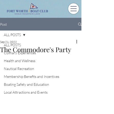
Post
ALL POSTS
Sep 21, 2022
ALL POSTS
The Commodore's Party
Culinary Experiences
Health and Wellness
Nautical Recreation
Membership Benefits and Incentives
Boating Safety and Education
Local Attractions and Events