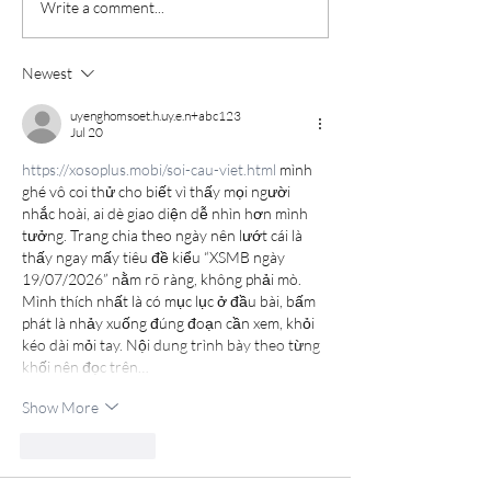
Write a comment...
Newest
uyenghomsoet.h.uy.e.n+abc123
Jul 20
https://xosoplus.mobi/soi-cau-viet.html
 mình 
ghé vô coi thử cho biết vì thấy mọi người 
nhắc hoài, ai dè giao diện dễ nhìn hơn mình 
tưởng. Trang chia theo ngày nên lướt cái là 
thấy ngay mấy tiêu đề kiểu “XSMB ngày 
19/07/2026” nằm rõ ràng, không phải mò. 
Mình thích nhất là có mục lục ở đầu bài, bấm 
phát là nhảy xuống đúng đoạn cần xem, khỏi 
kéo dài mỏi tay. Nội dung trình bày theo từng 
khối nên đọc trên…
Show More
Like
Reply